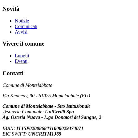
Novità
Notizie
Comunicati
Avvisi
Vivere il comune
Luoghi
Eventi
Contatti
Comune di Montelabbate
Via Kennedy, 90 - 61025 Montelabbate (PU)
Comune di Montelabbate - Sito Istituzionale
Tesoreria Comunale:
UniCredit Spa
Ag. Osteria Nuova - L.go Donatori del Sangue, 2
IBAN:
IT15P0200868431000029474071
BIC SWIFT:
UNCRITM1J65