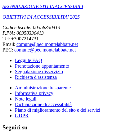
SEGNALAZIONE SITI INACCESSIBILI
OBIETTIVI DI ACCESSIBILITA' 2025
Codice fiscale: 00358330413
P.IVA: 00358330413
Tel: +3907214731
Email:
comune@pec.montelabbate.net
PEC:
comune@pec.montelabbate.net
Leggi le FAQ
Prenotazione appuntamento
Segnalazione disservizio
Richiesta d'assistenza
Amministrazione trasparente
Informativa privacy
Note legali
Dichiarazione di accessibilità
Piano di miglioramento del sito e dei servizi
GDPR
Seguici su