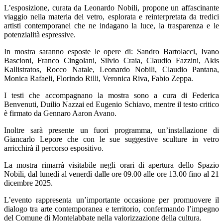
L’esposizione, curata da Leonardo Nobili, propone un affascinante
viaggio nella materia del vetro, esplorata e reinterpretata da tredici
artisti contemporanei che ne indagano la luce, la trasparenza e le
potenzialità espressive.
In mostra saranno esposte le opere di: Sandro Bartolacci, Ivano
Bascioni, Franco Cingolani, Silvio Craia, Claudio Fazzini, Akis
Kallistratos, Rocco Natale, Leonardo Nobili, Claudio Pantana,
Monica Rafaeli, Florindo Rilli, Veronica Riva, Fabio Zeppa.
I testi che accompagnano la mostra sono a cura di Federica
Benvenuti, Duilio Nazzai ed Eugenio Schiavo, mentre il testo critico
è firmato da Gennaro Aaron Avano.
Inoltre sarà presente un fuori programma, un’installazione di
Giancarlo Lepore che con le sue suggestive sculture in vetro
arricchirà il percorso espositivo.
La mostra rimarrà visitabile negli orari di apertura dello Spazio
Nobili, dal lunedì al venerdì dalle ore 09.00 alle ore 13.00 fino al 21
dicembre 2025.
L’evento rappresenta un’importante occasione per promuovere il
dialogo tra arte contemporanea e territorio, confermando l’impegno
del Comune di Montelabbate nella valorizzazione della cultura.