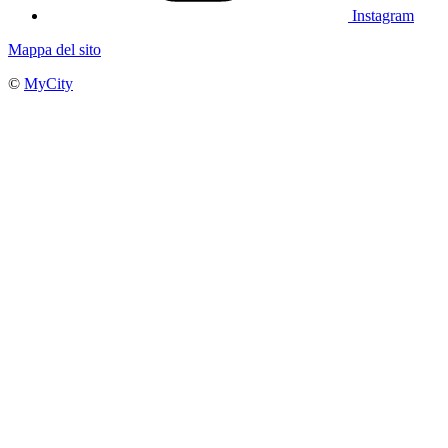
Instagram
Mappa del sito
©
MyCity