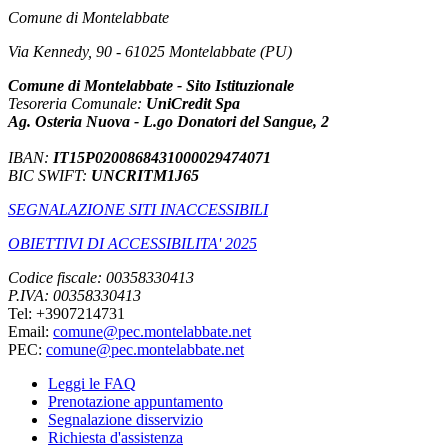
Comune di Montelabbate
Via Kennedy, 90 - 61025 Montelabbate (PU)
Comune di Montelabbate - Sito Istituzionale
Tesoreria Comunale:
UniCredit Spa
Ag. Osteria Nuova - L.go Donatori del Sangue, 2
IBAN:
IT15P0200868431000029474071
BIC SWIFT:
UNCRITM1J65
SEGNALAZIONE SITI INACCESSIBILI
OBIETTIVI DI ACCESSIBILITA' 2025
Codice fiscale: 00358330413
P.IVA: 00358330413
Tel: +3907214731
Email:
comune@pec.montelabbate.net
PEC:
comune@pec.montelabbate.net
Leggi le FAQ
Prenotazione appuntamento
Segnalazione disservizio
Richiesta d'assistenza