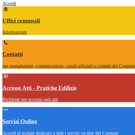
Accedi
Homepage
Uffici comunali
Informazioni
Contatti
per segnalazioni, comunicazioni, canali ufficiali e contatti del Comu
Accesso Atti - Pratiche Edilizie
Richieste per accesso agli atti
Servizi Online
Accedi al portale dedicato a tutti i servizi on-line del Comune