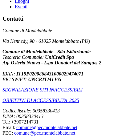
Luoghi
Eventi
Contatti
Comune di Montelabbate
Via Kennedy, 90 - 61025 Montelabbate (PU)
Comune di Montelabbate - Sito Istituzionale
Tesoreria Comunale:
UniCredit Spa
Ag. Osteria Nuova - L.go Donatori del Sangue, 2
IBAN:
IT15P0200868431000029474071
BIC SWIFT:
UNCRITM1J65
SEGNALAZIONE SITI INACCESSIBILI
OBIETTIVI DI ACCESSIBILITA' 2025
Codice fiscale: 00358330413
P.IVA: 00358330413
Tel: +3907214731
Email:
comune@pec.montelabbate.net
PEC:
comune@pec.montelabbate.net