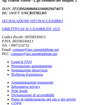
Ag. Osteria Nuova - L.go Donatori del Sangue, 2
IBAN:
IT15P0200868431000029474071
BIC SWIFT:
UNCRITM1J65
SEGNALAZIONE SITI INACCESSIBILI
OBIETTIVI DI ACCESSIBILITA' 2025
Codice fiscale: 00358330413
P.IVA: 00358330413
Tel: +3907214731
Email:
comune@pec.montelabbate.net
PEC:
comune@pec.montelabbate.net
Leggi le FAQ
Prenotazione appuntamento
Segnalazione disservizio
Richiesta d'assistenza
Amministrazione trasparente
Informativa privacy
Note legali
Dichiarazione di accessibilità
Piano di miglioramento del sito e dei servizi
GDPR