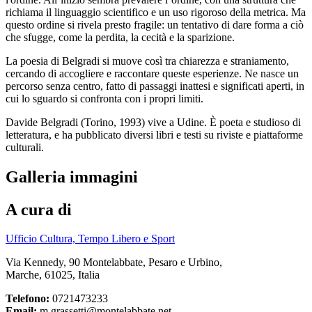
richiama il linguaggio scientifico e un uso rigoroso della metrica. Ma
questo ordine si rivela presto fragile: un tentativo di dare forma a ciò
che sfugge, come la perdita, la cecità e la sparizione.
La poesia di Belgradi si muove così tra chiarezza e straniamento,
cercando di accogliere e raccontare queste esperienze. Ne nasce un
percorso senza centro, fatto di passaggi inattesi e significati aperti, in
cui lo sguardo si confronta con i propri limiti.
Davide Belgradi (Torino, 1993) vive a Udine. È poeta e studioso di
letteratura, e ha pubblicato diversi libri e testi su riviste e piattaforme
culturali.
Galleria immagini
A cura di
Ufficio Cultura, Tempo Libero e Sport
Via Kennedy, 90 Montelabbate, Pesaro e Urbino,
Marche, 61025, Italia
Telefono:
0721473233
Email:
m.grassetti@montelabbate.net