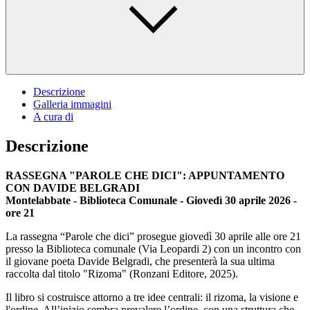
Descrizione
Galleria immagini
A cura di
Descrizione
RASSEGNA "PAROLE CHE DICI": APPUNTAMENTO
CON DAVIDE BELGRADI
Montelabbate - Biblioteca Comunale - Giovedì 30 aprile 2026 -
ore 21
La rassegna “Parole che dici” prosegue giovedì 30 aprile alle ore 21
presso la Biblioteca comunale (Via Leopardi 2) con un incontro con
il giovane poeta Davide Belgradi, che presenterà la sua ultima
raccolta dal titolo "Rizoma" (Ronzani Editore, 2025).
Il libro si costruisce attorno a tre idee centrali: il rizoma, la visione e
l'ordine. All’inizio sembra prevalere l’ordine, con una struttura che