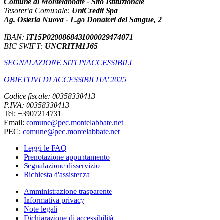
Comune di Montelabbate - Sito Istituzionale
Tesoreria Comunale:
UniCredit Spa
Ag. Osteria Nuova - L.go Donatori del Sangue, 2
IBAN:
IT15P0200868431000029474071
BIC SWIFT:
UNCRITM1J65
SEGNALAZIONE SITI INACCESSIBILI
OBIETTIVI DI ACCESSIBILITA' 2025
Codice fiscale: 00358330413
P.IVA: 00358330413
Tel: +3907214731
Email:
comune@pec.montelabbate.net
PEC:
comune@pec.montelabbate.net
Leggi le FAQ
Prenotazione appuntamento
Segnalazione disservizio
Richiesta d'assistenza
Amministrazione trasparente
Informativa privacy
Note legali
Dichiarazione di accessibilità