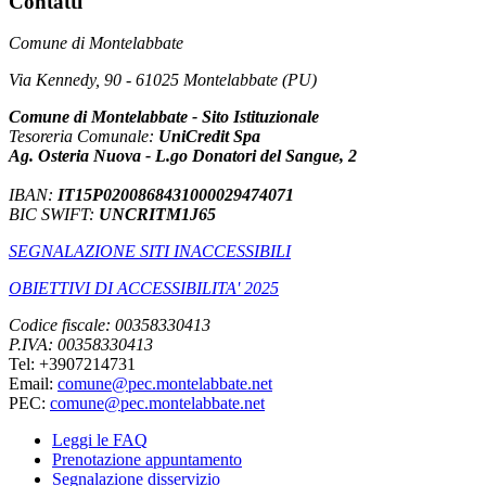
Contatti
Comune di Montelabbate
Via Kennedy, 90 - 61025 Montelabbate (PU)
Comune di Montelabbate - Sito Istituzionale
Tesoreria Comunale:
UniCredit Spa
Ag. Osteria Nuova - L.go Donatori del Sangue, 2
IBAN:
IT15P0200868431000029474071
BIC SWIFT:
UNCRITM1J65
SEGNALAZIONE SITI INACCESSIBILI
OBIETTIVI DI ACCESSIBILITA' 2025
Codice fiscale: 00358330413
P.IVA: 00358330413
Tel: +3907214731
Email:
comune@pec.montelabbate.net
PEC:
comune@pec.montelabbate.net
Leggi le FAQ
Prenotazione appuntamento
Segnalazione disservizio