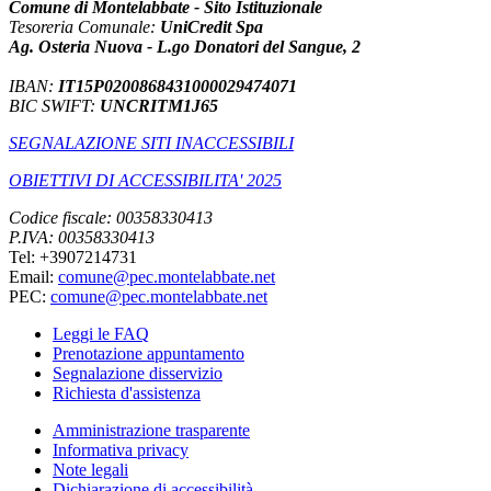
Comune di Montelabbate - Sito Istituzionale
Tesoreria Comunale:
UniCredit Spa
Ag. Osteria Nuova - L.go Donatori del Sangue, 2
IBAN:
IT15P0200868431000029474071
BIC SWIFT:
UNCRITM1J65
SEGNALAZIONE SITI INACCESSIBILI
OBIETTIVI DI ACCESSIBILITA' 2025
Codice fiscale: 00358330413
P.IVA: 00358330413
Tel: +3907214731
Email:
comune@pec.montelabbate.net
PEC:
comune@pec.montelabbate.net
Leggi le FAQ
Prenotazione appuntamento
Segnalazione disservizio
Richiesta d'assistenza
Amministrazione trasparente
Informativa privacy
Note legali
Dichiarazione di accessibilità