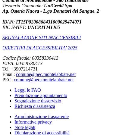
Comune di Montelabbate - Sito Istituzionale
Tesoreria Comunale:
UniCredit Spa
Ag. Osteria Nuova - L.go Donatori del Sangue, 2
IBAN:
IT15P0200868431000029474071
BIC SWIFT:
UNCRITM1J65
SEGNALAZIONE SITI INACCESSIBILI
OBIETTIVI DI ACCESSIBILITA' 2025
Codice fiscale: 00358330413
P.IVA: 00358330413
Tel: +3907214731
Email:
comune@pec.montelabbate.net
PEC:
comune@pec.montelabbate.net
Leggi le FAQ
Prenotazione appuntamento
Segnalazione disservizio
Richiesta d'assistenza
Amministrazione trasparente
Informativa privacy
Note legali
Dichiarazione di accessibilità