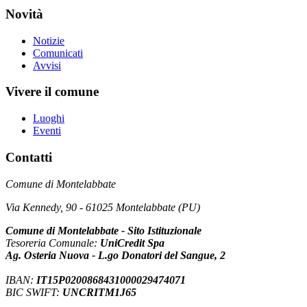
Novità
Notizie
Comunicati
Avvisi
Vivere il comune
Luoghi
Eventi
Contatti
Comune di Montelabbate
Via Kennedy, 90 - 61025 Montelabbate (PU)
Comune di Montelabbate - Sito Istituzionale
Tesoreria Comunale:
UniCredit Spa
Ag. Osteria Nuova - L.go Donatori del Sangue, 2
IBAN:
IT15P0200868431000029474071
BIC SWIFT:
UNCRITM1J65