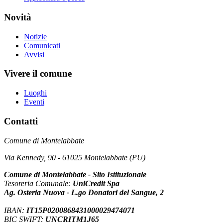
Novità
Notizie
Comunicati
Avvisi
Vivere il comune
Luoghi
Eventi
Contatti
Comune di Montelabbate
Via Kennedy, 90 - 61025 Montelabbate (PU)
Comune di Montelabbate - Sito Istituzionale
Tesoreria Comunale:
UniCredit Spa
Ag. Osteria Nuova - L.go Donatori del Sangue, 2
IBAN:
IT15P0200868431000029474071
BIC SWIFT:
UNCRITM1J65