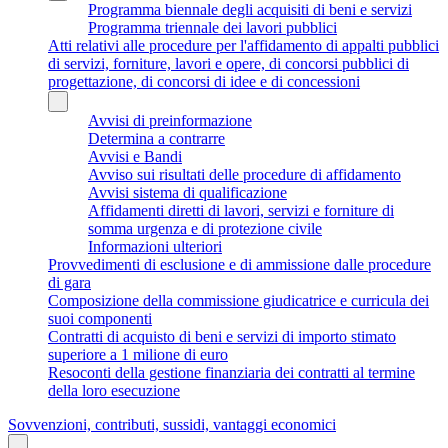
Programma biennale degli acquisiti di beni e servizi
Programma triennale dei lavori pubblici
Atti relativi alle procedure per l'affidamento di appalti pubblici
di servizi, forniture, lavori e opere, di concorsi pubblici di
progettazione, di concorsi di idee e di concessioni
Avvisi di preinformazione
Determina a contrarre
Avvisi e Bandi
Avviso sui risultati delle procedure di affidamento
Avvisi sistema di qualificazione
Affidamenti diretti di lavori, servizi e forniture di
somma urgenza e di protezione civile
Informazioni ulteriori
Provvedimenti di esclusione e di ammissione dalle procedure
di gara
Composizione della commissione giudicatrice e curricula dei
suoi componenti
Contratti di acquisto di beni e servizi di importo stimato
superiore a 1 milione di euro
Resoconti della gestione finanziaria dei contratti al termine
della loro esecuzione
Sovvenzioni, contributi, sussidi, vantaggi economici