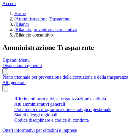
Accedi
Home
/
Amministrazione Trasparente
/
Bilanci
/
Bilancio preventivo e consuntivo
/
Bilancio consuntivo
Amministrazione Trasparente
Espandi Menu
Disposizioni generali
Piano triennale per prevenzione della corruzione e della trasparenza
Atti generali
Riferimenti normativi su organizzazione e attività
Atti amministrativi generali
Documenti di programmazione strategico gestionale
Statuti e leggi regionali
Codice disciplinare e codice di condotta
Oneri informativi per cittadini e imprese