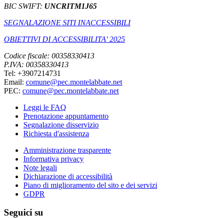
BIC SWIFT:
UNCRITM1J65
SEGNALAZIONE SITI INACCESSIBILI
OBIETTIVI DI ACCESSIBILITA' 2025
Codice fiscale: 00358330413
P.IVA: 00358330413
Tel: +3907214731
Email:
comune@pec.montelabbate.net
PEC:
comune@pec.montelabbate.net
Leggi le FAQ
Prenotazione appuntamento
Segnalazione disservizio
Richiesta d'assistenza
Amministrazione trasparente
Informativa privacy
Note legali
Dichiarazione di accessibilità
Piano di miglioramento del sito e dei servizi
GDPR
Seguici su