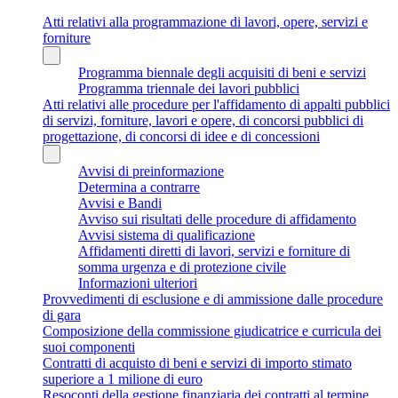
Atti relativi alla programmazione di lavori, opere, servizi e
forniture
Programma biennale degli acquisiti di beni e servizi
Programma triennale dei lavori pubblici
Atti relativi alle procedure per l'affidamento di appalti pubblici
di servizi, forniture, lavori e opere, di concorsi pubblici di
progettazione, di concorsi di idee e di concessioni
Avvisi di preinformazione
Determina a contrarre
Avvisi e Bandi
Avviso sui risultati delle procedure di affidamento
Avvisi sistema di qualificazione
Affidamenti diretti di lavori, servizi e forniture di
somma urgenza e di protezione civile
Informazioni ulteriori
Provvedimenti di esclusione e di ammissione dalle procedure
di gara
Composizione della commissione giudicatrice e curricula dei
suoi componenti
Contratti di acquisto di beni e servizi di importo stimato
superiore a 1 milione di euro
Resoconti della gestione finanziaria dei contratti al termine