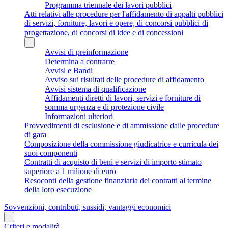
Programma triennale dei lavori pubblici
Atti relativi alle procedure per l'affidamento di appalti pubblici
di servizi, forniture, lavori e opere, di concorsi pubblici di
progettazione, di concorsi di idee e di concessioni
Avvisi di preinformazione
Determina a contrarre
Avvisi e Bandi
Avviso sui risultati delle procedure di affidamento
Avvisi sistema di qualificazione
Affidamenti diretti di lavori, servizi e forniture di
somma urgenza e di protezione civile
Informazioni ulteriori
Provvedimenti di esclusione e di ammissione dalle procedure
di gara
Composizione della commissione giudicatrice e curricula dei
suoi componenti
Contratti di acquisto di beni e servizi di importo stimato
superiore a 1 milione di euro
Resoconti della gestione finanziaria dei contratti al termine
della loro esecuzione
Sovvenzioni, contributi, sussidi, vantaggi economici
Criteri e modalità