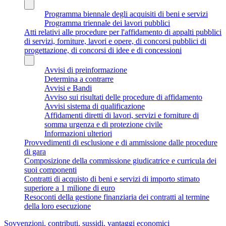
Programma biennale degli acquisiti di beni e servizi
Programma triennale dei lavori pubblici
Atti relativi alle procedure per l'affidamento di appalti pubblici
di servizi, forniture, lavori e opere, di concorsi pubblici di
progettazione, di concorsi di idee e di concessioni
Avvisi di preinformazione
Determina a contrarre
Avvisi e Bandi
Avviso sui risultati delle procedure di affidamento
Avvisi sistema di qualificazione
Affidamenti diretti di lavori, servizi e forniture di
somma urgenza e di protezione civile
Informazioni ulteriori
Provvedimenti di esclusione e di ammissione dalle procedure
di gara
Composizione della commissione giudicatrice e curricula dei
suoi componenti
Contratti di acquisto di beni e servizi di importo stimato
superiore a 1 milione di euro
Resoconti della gestione finanziaria dei contratti al termine
della loro esecuzione
Sovvenzioni, contributi, sussidi, vantaggi economici