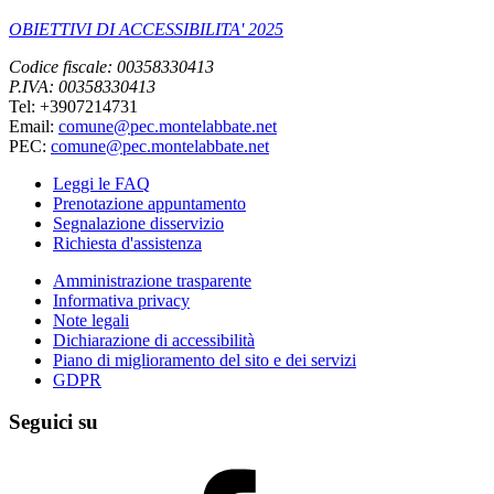
OBIETTIVI DI ACCESSIBILITA' 2025
Codice fiscale: 00358330413
P.IVA: 00358330413
Tel: +3907214731
Email:
comune@pec.montelabbate.net
PEC:
comune@pec.montelabbate.net
Leggi le FAQ
Prenotazione appuntamento
Segnalazione disservizio
Richiesta d'assistenza
Amministrazione trasparente
Informativa privacy
Note legali
Dichiarazione di accessibilità
Piano di miglioramento del sito e dei servizi
GDPR
Seguici su