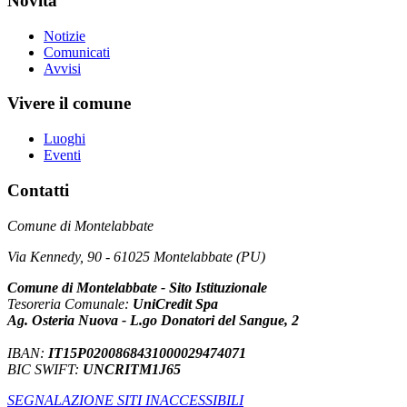
Novità
Notizie
Comunicati
Avvisi
Vivere il comune
Luoghi
Eventi
Contatti
Comune di Montelabbate
Via Kennedy, 90 - 61025 Montelabbate (PU)
Comune di Montelabbate - Sito Istituzionale
Tesoreria Comunale:
UniCredit Spa
Ag. Osteria Nuova - L.go Donatori del Sangue, 2
IBAN:
IT15P0200868431000029474071
BIC SWIFT:
UNCRITM1J65
SEGNALAZIONE SITI INACCESSIBILI