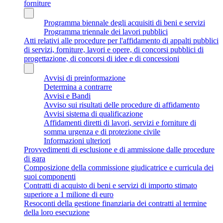
forniture
Programma biennale degli acquisiti di beni e servizi
Programma triennale dei lavori pubblici
Atti relativi alle procedure per l'affidamento di appalti pubblici
di servizi, forniture, lavori e opere, di concorsi pubblici di
progettazione, di concorsi di idee e di concessioni
Avvisi di preinformazione
Determina a contrarre
Avvisi e Bandi
Avviso sui risultati delle procedure di affidamento
Avvisi sistema di qualificazione
Affidamenti diretti di lavori, servizi e forniture di
somma urgenza e di protezione civile
Informazioni ulteriori
Provvedimenti di esclusione e di ammissione dalle procedure
di gara
Composizione della commissione giudicatrice e curricula dei
suoi componenti
Contratti di acquisto di beni e servizi di importo stimato
superiore a 1 milione di euro
Resoconti della gestione finanziaria dei contratti al termine
della loro esecuzione