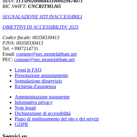
IBAN:
IT15P0200868431000029474071
BIC SWIFT:
UNCRITM1J65
SEGNALAZIONE SITI INACCESSIBILI
OBIETTIVI DI ACCESSIBILITA' 2025
Codice fiscale: 00358330413
P.IVA: 00358330413
Tel: +3907214731
Email:
comune@pec.montelabbate.net
PEC:
comune@pec.montelabbate.net
Leggi le FAQ
Prenotazione appuntamento
Segnalazione disservizio
Richiesta d'assistenza
Amministrazione trasparente
Informativa privacy
Note legali
Dichiarazione di accessibilità
Piano di miglioramento del sito e dei servizi
GDPR
Seguici su