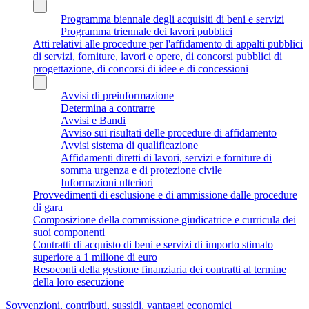
Programma biennale degli acquisiti di beni e servizi
Programma triennale dei lavori pubblici
Atti relativi alle procedure per l'affidamento di appalti pubblici
di servizi, forniture, lavori e opere, di concorsi pubblici di
progettazione, di concorsi di idee e di concessioni
Avvisi di preinformazione
Determina a contrarre
Avvisi e Bandi
Avviso sui risultati delle procedure di affidamento
Avvisi sistema di qualificazione
Affidamenti diretti di lavori, servizi e forniture di
somma urgenza e di protezione civile
Informazioni ulteriori
Provvedimenti di esclusione e di ammissione dalle procedure
di gara
Composizione della commissione giudicatrice e curricula dei
suoi componenti
Contratti di acquisto di beni e servizi di importo stimato
superiore a 1 milione di euro
Resoconti della gestione finanziaria dei contratti al termine
della loro esecuzione
Sovvenzioni, contributi, sussidi, vantaggi economici