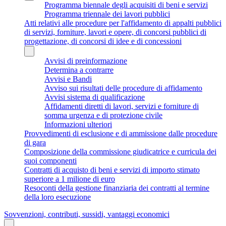
Programma biennale degli acquisiti di beni e servizi
Programma triennale dei lavori pubblici
Atti relativi alle procedure per l'affidamento di appalti pubblici
di servizi, forniture, lavori e opere, di concorsi pubblici di
progettazione, di concorsi di idee e di concessioni
Avvisi di preinformazione
Determina a contrarre
Avvisi e Bandi
Avviso sui risultati delle procedure di affidamento
Avvisi sistema di qualificazione
Affidamenti diretti di lavori, servizi e forniture di
somma urgenza e di protezione civile
Informazioni ulteriori
Provvedimenti di esclusione e di ammissione dalle procedure
di gara
Composizione della commissione giudicatrice e curricula dei
suoi componenti
Contratti di acquisto di beni e servizi di importo stimato
superiore a 1 milione di euro
Resoconti della gestione finanziaria dei contratti al termine
della loro esecuzione
Sovvenzioni, contributi, sussidi, vantaggi economici