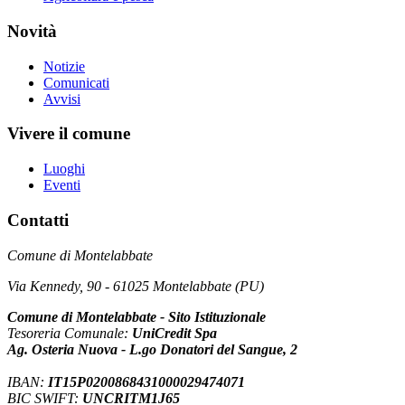
Novità
Notizie
Comunicati
Avvisi
Vivere il comune
Luoghi
Eventi
Contatti
Comune di Montelabbate
Via Kennedy, 90 - 61025 Montelabbate (PU)
Comune di Montelabbate - Sito Istituzionale
Tesoreria Comunale:
UniCredit Spa
Ag. Osteria Nuova - L.go Donatori del Sangue, 2
IBAN:
IT15P0200868431000029474071
BIC SWIFT:
UNCRITM1J65