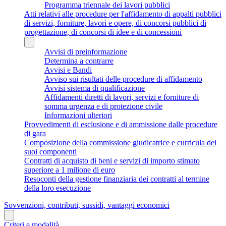
Programma triennale dei lavori pubblici
Atti relativi alle procedure per l'affidamento di appalti pubblici
di servizi, forniture, lavori e opere, di concorsi pubblici di
progettazione, di concorsi di idee e di concessioni
Avvisi di preinformazione
Determina a contrarre
Avvisi e Bandi
Avviso sui risultati delle procedure di affidamento
Avvisi sistema di qualificazione
Affidamenti diretti di lavori, servizi e forniture di
somma urgenza e di protezione civile
Informazioni ulteriori
Provvedimenti di esclusione e di ammissione dalle procedure
di gara
Composizione della commissione giudicatrice e curricula dei
suoi componenti
Contratti di acquisto di beni e servizi di importo stimato
superiore a 1 milione di euro
Resoconti della gestione finanziaria dei contratti al termine
della loro esecuzione
Sovvenzioni, contributi, sussidi, vantaggi economici
Criteri e modalità