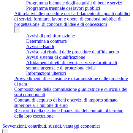
Programma biennale degli acquisiti di beni e servizi
Programma triennale dei lavori pubblici
Atti relativi alle procedure per l'affidamento di appalti pubblici
di servizi, forniture, lavori e opere, di concorsi pubblici di
progettazione, di concorsi di idee e di concessioni
Avvisi di preinformazione
Determina a contrarre
Avvisi e Bandi
Avviso sui risultati delle procedure di affidamento
Avvisi sistema di qualificazione
Affidamenti diretti di lavori, servizi e forniture di
somma urgenza e di protezione civile
Informazioni ulteriori
Provvedimenti di esclusione e di ammissione dalle procedure
di gara
Composizione della commissione giudicatrice e curricula dei
suoi componenti
Contratti di acquisto di beni e servizi di importo stimato
superiore a 1 milione di euro
Resoconti della gestione finanziaria dei contratti al termine
della loro esecuzione
Sovvenzioni, contributi, sussidi, vantaggi economici