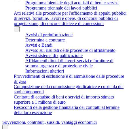
Programma biennale degli acquisiti di beni e servizi
Programma triennale dei lavori pubblici
Atti relativi alle procedure per l'affidamento di appalti pubblici
di servizi, forniture, lavori e opere, di concorsi pubblici di
progettazione, di concorsi di idee e di concessioni
Avvisi di preinformazione
Determina a contrarre
Avvisi e Bandi
Avviso sui risultati delle procedure di affidamento
Avvisi sistema di qualificazione
Affidamenti diretti di lavori, servizi e forniture di
somma urgenza e di protezione civile
Informazioni ulteriori
Provvedimenti di esclusione e di ammissione dalle procedure
di gara
Composizione della commissione giudicatrice e curricula dei
suoi componenti
Contratti di acquisto di beni e servizi di importo stimato
superiore a 1 milione di euro
Resoconti della gestione finanziaria dei contratti al termine
della loro esecuzione
Sovvenzioni, contributi, sussidi, vantaggi economici