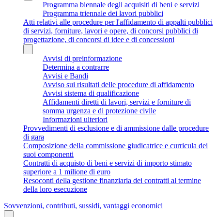
Programma biennale degli acquisiti di beni e servizi
Programma triennale dei lavori pubblici
Atti relativi alle procedure per l'affidamento di appalti pubblici
di servizi, forniture, lavori e opere, di concorsi pubblici di
progettazione, di concorsi di idee e di concessioni
Avvisi di preinformazione
Determina a contrarre
Avvisi e Bandi
Avviso sui risultati delle procedure di affidamento
Avvisi sistema di qualificazione
Affidamenti diretti di lavori, servizi e forniture di
somma urgenza e di protezione civile
Informazioni ulteriori
Provvedimenti di esclusione e di ammissione dalle procedure
di gara
Composizione della commissione giudicatrice e curricula dei
suoi componenti
Contratti di acquisto di beni e servizi di importo stimato
superiore a 1 milione di euro
Resoconti della gestione finanziaria dei contratti al termine
della loro esecuzione
Sovvenzioni, contributi, sussidi, vantaggi economici