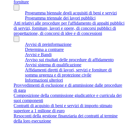
forniture
Programma biennale degli acquisiti di beni e servizi
Programma triennale dei lavori pubblici
Atti relativi alle procedure per l'affidamento di appalti pubblici
di servizi, forniture, lavori e opere, di concorsi pubblici di
progettazione, di concorsi di idee e di concessioni
Avvisi di preinformazione
Determina a contrarre
Avvisi e Bandi
Avviso sui risultati delle procedure di affidamento
Avvisi sistema di qualificazione
Affidamenti diretti di lavori, servizi e forniture di
somma urgenza e di protezione civile
Informazioni ulteriori
Provvedimenti di esclusione e di ammissione dalle procedure
di gara
Composizione della commissione giudicatrice e curricula dei
suoi componenti
Contratti di acquisto di beni e servizi di importo stimato
superiore a 1 milione di euro
Resoconti della gestione finanziaria dei contratti al termine
della loro esecuzione